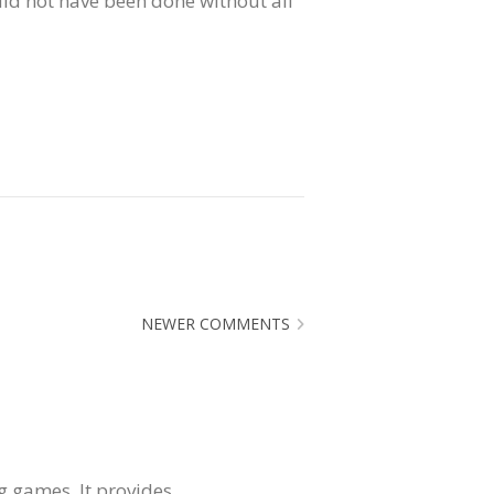
uld not have been done without all
NEWER COMMENTS
ng games. It provides