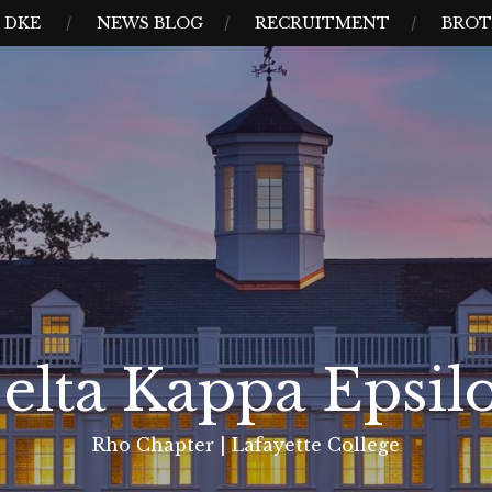
 DKE
NEWS BLOG
RECRUITMENT
BROT
elta Kappa Epsil
Rho Chapter | Lafayette College