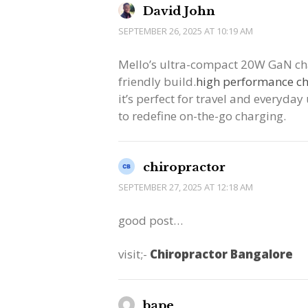
David John
SEPTEMBER 26, 2025 AT 10:19 AM
Mello’s ultra-compact 20W GaN char
friendly build.
high performance c
it’s perfect for travel and everyda
to redefine on-the-go charging.
chiropractor
SEPTEMBER 27, 2025 AT 12:18 AM
good post…
visit;-
Chiropractor Bangalore
bape