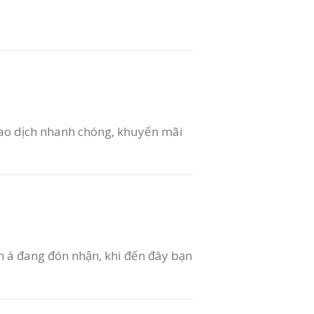
iao dịch nhanh chóng, khuyến mãi
 á đang đón nhận, khi đến đây bạn