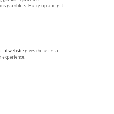
ious gamblers. Hurry up and get
icial website
gives the users a
r experience.