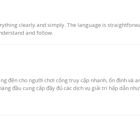
everything clearly and simply. The language is straightfo
understand and follow.
ang đến cho người chơi cổng truy cập nhanh, ổn định và 
n hàng đầu cung cấp đầy đủ các dịch vụ giải trí hấp dẫn nh