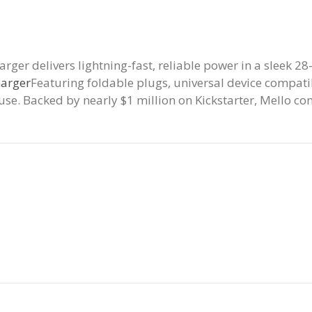
ger delivers lightning-fast, reliable power in a sleek 28
harger
Featuring foldable plugs, universal device compatib
y use. Backed by nearly $1 million on Kickstarter, Mello co