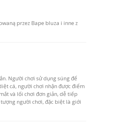
waną przez Bape bluza i inne z
mắn. Người chơi sử dụng súng để
 diệt cá, người chơi nhận được điểm
ắt và lối chơi đơn giản, dễ tiếp
tượng người chơi, đặc biệt là giới