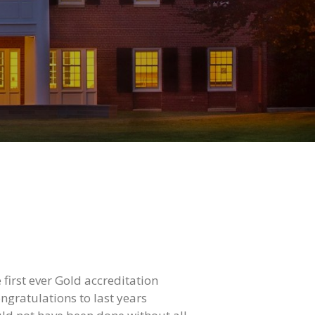
first ever Gold accreditation
ongratulations to last years